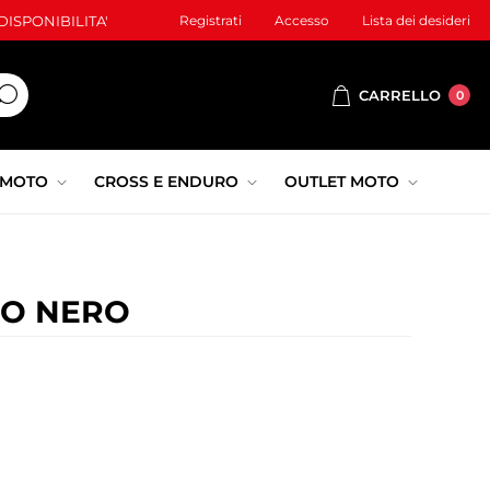
ISPONIBILITA'
Registrati
Accesso
Lista dei desideri
CARRELLO
0
 MOTO
CROSS E ENDURO
OUTLET MOTO
NO NERO