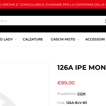
LL'ORDINE E' CONSIGLIABILE CHIAMARE PER LA CONFERMA DELLE D
O LADY
CALZATURE
CASCHI MOTO
ACCESSORI
126A IPE MO
€89,00
Produttore:
CGM
Cod.:
126A-BLV-83