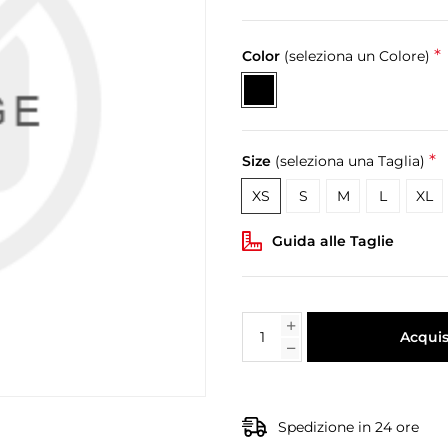
*
Color
(seleziona un Colore)
*
Size
(seleziona una Taglia)
XS
S
M
L
XL
Guida alle Taglie
Acquis
Spedizione in 24 ore