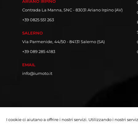
ARIANO IRPINO
Contrada La Manna, SNC - 83031 Ariano Irpino (AV)
+39 0825 551 263
SALERNO
Via Parmenide, 44/50 - 84131 Salerno (SA)
+39 089 285 4183
EMAIL
info@iumoto.it
I cookie ci aiutano a offrire i nostri servizi. Utilizzando i nostri serv
Copyright © 2026 Iumoto S.r.l.
Partita Iva 03019070642