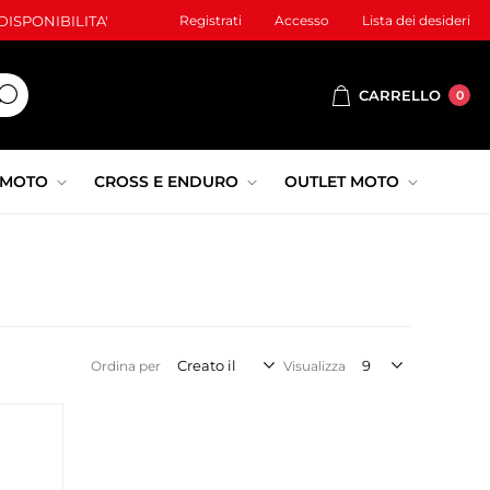
ISPONIBILITA'
Registrati
Accesso
Lista dei desideri
CARRELLO
0
 MOTO
CROSS E ENDURO
OUTLET MOTO
Ordina per
Visualizza