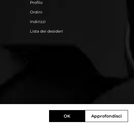
Profilo
Ordini
Indirizzi
Lista dei desideri
OK
Approfondisci
Designed by
e-direct.it
Powered by
nopCommerce