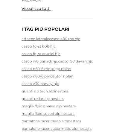
PREXPORT
Visualizza tutti
I TAG PIÙ POPOLARI
attacco laterale
casco c80 rox hjc
casco fg-st bolt hjc
casco fg-st crucial hjc
casco i40 panadi hjc
casco i90 davan hjc
casco n60-6 moto gp nolan
casco n60-6 perceptor nolan
casco v30 harvey hjc
guanti gp tech alpinestars
guanti radar alpinestars
maglia fluid chaser alpinestars
maglia fluid speed alpinestars
pantalone racer braap alpinestars
pantalone racer supermatic alpinestars