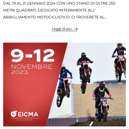
DAL 19 AL 21 GENNAIO 2024 CON UNO STAND DI OLTRE 250
METRI QUADRATI, DEDICATO INTERAMENTE ALL'
ABBIGLIAMENTO MOTOCICLISTICO. CI TROVERETE AL
PADIGLIONE 7 STAND 29/M SAREMO PRESENTI CON I MIGLIORI
Leggi di più
MARCHI QUALI: ALPINESTARS - DAINESE - REV'IT - X-LITE -
NOLAN - SCORPION - HJC - AIROH - BLAUER E TANTISSIMI
ALTRI....