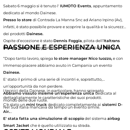
Sabato 6 maggio si è tenuto l'
IUMOTO Events
, appuntamento
dedicato al mondo Dainese.
Presso lo store
di Contrada La Manna Snc ad Ariano Irpino (Av),
infatti, è stato possibile provare e scoprire la qualità e la sicurezza
dei prodotti
Dainese.
Ospite d’eccezione è stato
Dennis Foggia
, pilota dell’
Italtrans
PASSIONE E ESPERIENZA UNICA
Racing Team
impegnato nel campionato mondiale
Moto2.
“Dopo tanto lavoro, spiega
lo store manager Nico Iuozzo,
e con
immenso piacere abbiamo avuto in Campania un evento
Dainese.
E' stato il primo di una serie di incontri e, soprattutto,
un’opportunità da non perdere.
I tecnici della Dainese, in particolare, hanno spiegato
Abbiamo vissuto insieme un’esperienza unica
dedicata al
dettagliatamente le caratteristiche dei suoi prodotti.
mondo delle due ruote.
C'è stato un
mini truck
dedicato completamente ai
sistemi D-
Nel Sud Italia mancava da tempo un evento simile.
Air.
E' stata fatta una simulazione di scoppio
del sistema
airbag
Smart Jacket
che è quello utilizzato su strada.