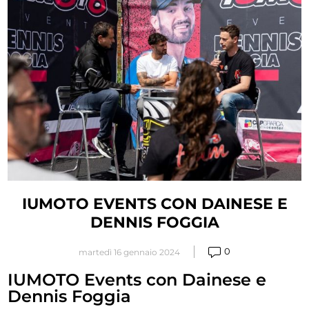
concorso che ha messo in palio un casco
Nolan N60 replica
Petrucci.
C'è stata un
immensa affluenza
degli appassionati delle 2 ruote.
Li ringraziamo uno ad uno, per aver partecipato a questo evento
unico
nel suo genere.
Approfittiamo per dire ai nostri amati clienti ed a tutti
gli
appassionati delle 2 ruote, che seguiranno altri eventi simili.
IUMOTO EVENTS CON DAINESE E
DENNIS FOGGIA
0
martedì 16 gennaio 2024
IUMOTO Events con Dainese e
Dennis Foggia