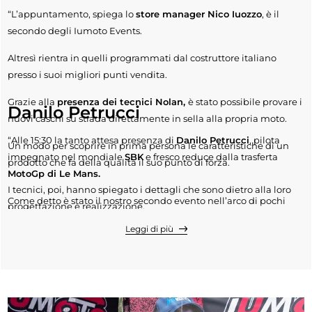
“L’appuntamento, spiega lo
store manager Nico Iuozzo
, è il
secondo degli Iumoto Events.
Altresì rientra in quelli programmati dal costruttore italiano
presso i suoi migliori punti vendita.
Grazie alla
presenza dei tecnici Nolan,
è stato possibile provare i
Danilo Petrucci
nuovi caschi su strada direttamente in sella alla propria moto.
“Alle 15:30 la tanto attesa presenza di
Danilo Petrucci
, pilota
Un modo per scoprire in prima persona le caratteristiche di un
impegnato nel mondiale
SBK
e fresco reduce dalla trasferta
prodotto che fa della qualità il suo punto di forza.
MotoGp di Le Mans.
I tecnici, poi, hanno spiegato i dettagli che sono dietro alla loro
Come detto è stato il nostro secondo evento nell’arco di pochi
progettazione e realizzazione.
giorni e fa piacere portare al Sud nomi importanti del panorama
Leggi di più
Chi, poi, è già possessore di un casco Nolan ha potuto
motociclistico mondiale.
approfittarne per far effettuare la manutenzione ordinaria degli
Durante la giornata è stato possibile acquistare a prezzi scontati i
stessi dai tecnici”.
caschi della gamma X-Lite.
Chi ha acquistato, poi, un casco ha avuto diritto a partecipare al