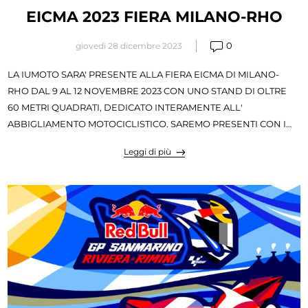
EICMA 2023 FIERA MILANO-RHO
0
giovedì 28 dicembre 2023
LA IUMOTO SARA' PRESENTE ALLA FIERA EICMA DI MILANO-
RHO DAL 9 AL 12 NOVEMBRE 2023 CON UNO STAND DI OLTRE
60 METRI QUADRATI, DEDICATO INTERAMENTE ALL'
ABBIGLIAMENTO MOTOCICLISTICO. SAREMO PRESENTI CON I
MIGLIORI MARCHI QUALI: ALPINESTARS - DAINESE - REV'IT - X-
Leggi di più
LITE - NOLAN - SCORPION - HJC - AIROH - BLAUER E TANTISSIMI
ALTRI....