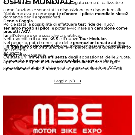
OSPITE MONDIALE
Gli uomini della Dainese hanno spiegato come è realizzato e
come funziona e sono stati a disposizione per rispondere alle
“Abbiamo avuto come
ospite d’onore
il
pilota mondiale Moto2
domande degli appassionati.
Dennis Foggia.
Poi c'è stata la possibilità di effettuare
test ride
dei nuovi
Teniamo molto ai piloti
e poter avvicinare
un campione come
prodotti AGV
.
lui
all’utenza è una cosa che ci gratifica.
Nello specifico il nuovo
K6 S
e il nuovo
Tour Modular.
Nel negozio, poi, ci sono state delle
promozioni create ad hoc
Il
primo è un casco stradale
che unisce leggerezza, versatilità e
Li
ringraziamo uno ad uno,
per aver partecipato a questo
evento
per l’evento.
sicurezza.
unico
nel suo genere.
C'è stata un
immensa affluenza
degli appassionati delle 2 ruote.
Il
secondo, invece, è un casco modulare sportivo
di nuova
Approfittiamo per dire
ai nostri amati clienti
ed a tutti gli
concezione, dotato di sistema di intercomunicazione SAGV il
appassionati delle 2 ruote
, che seguiranno altri eventi simili.
frutto della collaborazione con la Cardo”.
Leggi di più