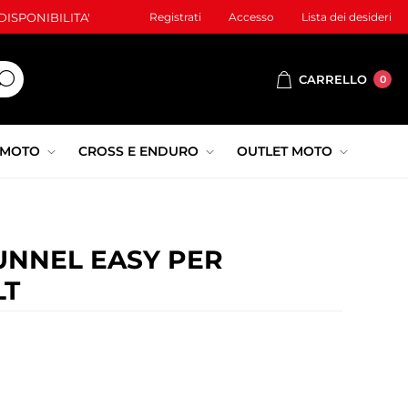
ISPONIBILITA'
Registrati
Accesso
Lista dei desideri
CARRELLO
0
 MOTO
CROSS E ENDURO
OUTLET MOTO
UNNEL EASY PER
LT