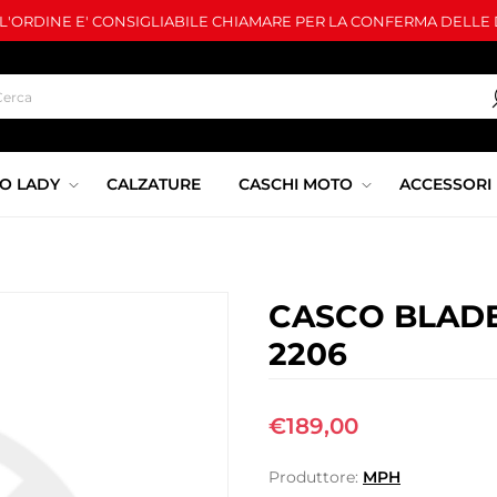
LL'ORDINE E' CONSIGLIABILE CHIAMARE PER LA CONFERMA DELLE D
O LADY
CALZATURE
CASCHI MOTO
ACCESSORI
CASCO BLADE
2206
€189,00
Produttore:
MPH