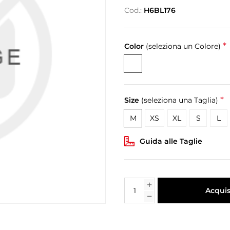
Cod.:
H6BL176
*
Color
(seleziona un Colore)
*
Size
(seleziona una Taglia)
M
XS
XL
S
L
Guida alle Taglie
Acquis