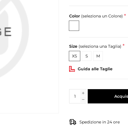
*
Color
(seleziona un Colore)
*
Size
(seleziona una Taglia)
XS
S
M
Guida alle Taglie
Acquis
Spedizione in 24 ore