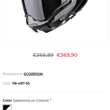
€369,89
€369,90
Produttore:
SCORPION
Cod.:
118-487-55
*
Color
(seleziona un Colore)