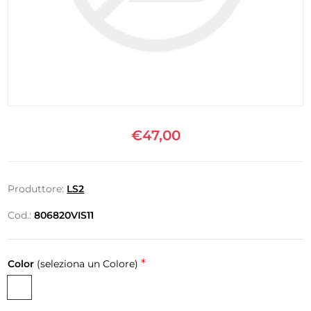
€47,00
Produttore:
LS2
Cod.:
806820VIS11
*
Color
(seleziona un Colore)