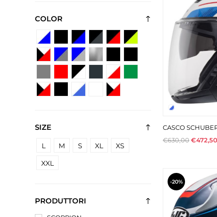
COLOR
SIZE
CASCO SCHUBER
€630,00
€472,5
L
M
S
XL
XS
XXL
-20%
PRODUTTORI