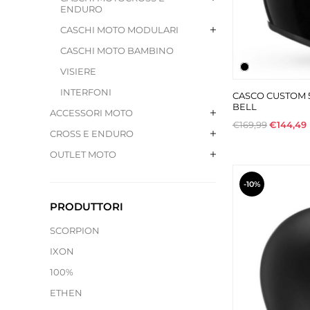
ENDURO
CASCHI MOTO MODULARI
CASCHI MOTO BAMBINO
VISIERE
INTERFONI
CASCO CUSTOM 
BELL
ACCESSORI MOTO
€169,99
€144,49
CROSS E ENDURO
OUTLET MOTO
-10%
PRODUTTORI
SCORPION
IXON
100%
ETHEN