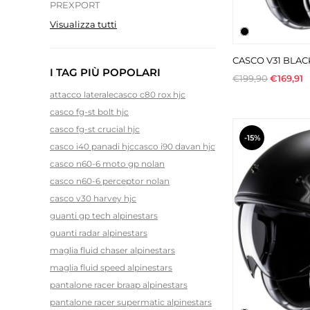
PREXPORT
Visualizza tutti
CASCO V31 BLAC
I TAG PIÙ POPOLARI
€199,90
€169,91
attacco laterale
casco c80 rox hjc
casco fg-st bolt hjc
casco fg-st crucial hjc
-15%
casco i40 panadi hjc
casco i90 davan hjc
casco n60-6 moto gp nolan
casco n60-6 perceptor nolan
casco v30 harvey hjc
guanti gp tech alpinestars
guanti radar alpinestars
maglia fluid chaser alpinestars
maglia fluid speed alpinestars
pantalone racer braap alpinestars
pantalone racer supermatic alpinestars