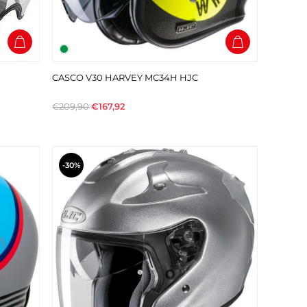
CASCO V30 HARVEY MC34H HJC
€209,90
€167,92
-30%