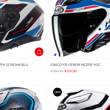
TH J2 SIGMA BLU
CASCO F31 CERON MC21SF HJC
0
€289,90
€231,92
-20%