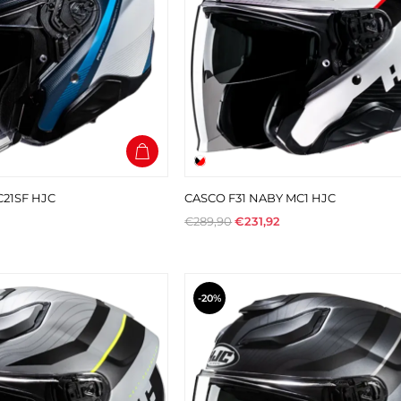
21SF HJC
CASCO F31 NABY MC1 HJC
€289,90
€231,92
-20%