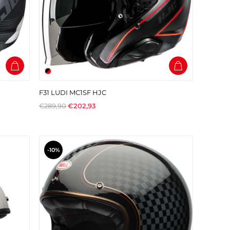
F31 LUDI MC1SF HJC
€289,90
€202,93
-10%