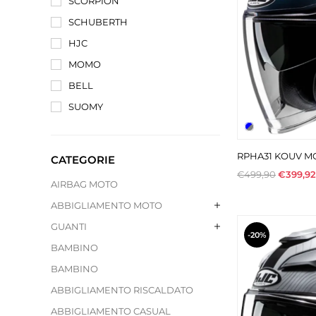
SCORPION
SCHUBERTH
HJC
MOMO
BELL
SUOMY
RPHA31 KOUV MC
CATEGORIE
€499,90
€399,92
AIRBAG MOTO
ABBIGLIAMENTO MOTO
GUANTI
-20%
BAMBINO
BAMBINO
ABBIGLIAMENTO RISCALDATO
ABBIGLIAMENTO CASUAL