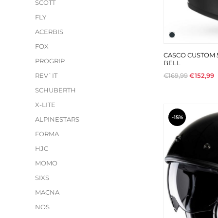
SCOTT
FLY
ACERBIS
FOX
CASCO CUSTOM 
PROGRIP
BELL
€169,99
€152,99
REV`IT
SCHUBERTH
X-LITE
-15%
ALPINESTARS
FORMA
HJC
MOMO
SIXS
MACNA
NOS