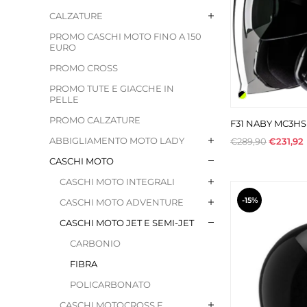
CALZATURE
PROMO CASCHI MOTO FINO A 150
EURO
PROMO CROSS
PROMO TUTE E GIACCHE IN
PELLE
PROMO CALZATURE
F31 NABY MC3HS
ABBIGLIAMENTO MOTO LADY
€289,90
€231,92
CASCHI MOTO
CASCHI MOTO INTEGRALI
-15%
CASCHI MOTO ADVENTURE
CASCHI MOTO JET E SEMI-JET
CARBONIO
FIBRA
POLICARBONATO
CASCHI MOTOCROSS E