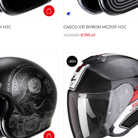
K HJC
CASCO V31 BYRON MC21SF HJC
€229,90
€195,41
-20%