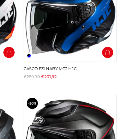
CASCO F31 NABY MC2 HJC
€289,90
€231,92
-30%