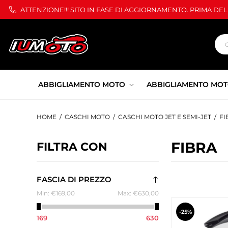
ATTENZIONE!!! SITO IN FASE DI AGGIORNAMENTO. PRIMA DE
ABBIGLIAMENTO MOTO
ABBIGLIAMENTO MOT
HOME
/
CASCHI MOTO
/
CASCHI MOTO JET E SEMI-JET
/
FI
FIBRA
FILTRA CON
FASCIA DI PREZZO
Min:
€169,00
Max:
€630,00
-25%
169
630