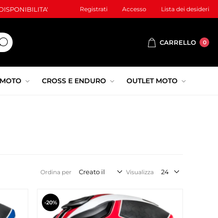
ISPONIBILITA'
Registrati
Accesso
Lista dei desideri
CARRELLO
0
 MOTO
CROSS E ENDURO
OUTLET MOTO
Ordina per
Visualizza
-20%