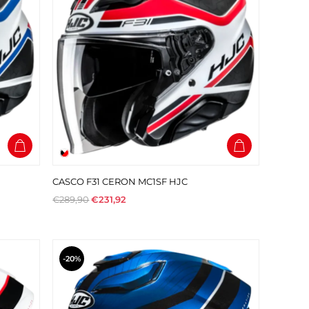
CASCO F31 CERON MC1SF HJC
€289,90
€231,92
-20%