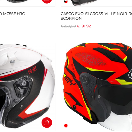
O MC5SF HJC
CASCO EXO-S1 CROSS-VILLE NOIR-
SCORPION
€239,90
€191,92