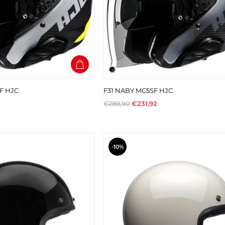
F HJC
F31 NABY MC5SF HJC
€289,90
€231,92
-10%