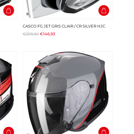
CASCO FG JET GRIS CLAIR / CR SILVER HJC
€209,90
€146,93