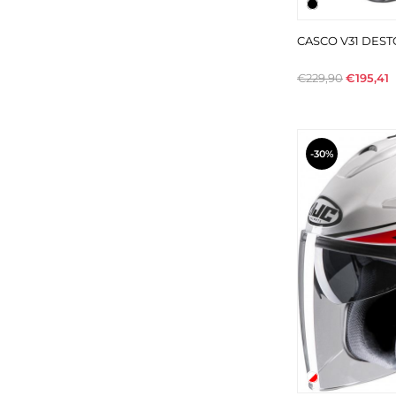
CASCO V31 DEST
€229,90
€195,41
-30%