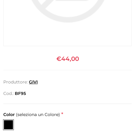
€44,00
Produttore:
GIVI
Cod.:
BF95
*
Color
(seleziona un Colore)