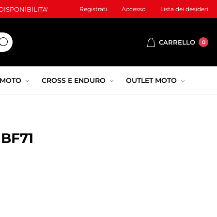
ISPONIBILITA'
Registrati
Accesso
Lista dei desideri
CARRELLO
0
 MOTO
CROSS E ENDURO
OUTLET MOTO
 BF71