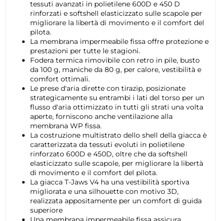
tessuti avanzati in polietilene 600D e 450 D
rinforzati e softshell elasticizzato sulle scapole per
migliorare la libertà di movimento e il comfort del
pilota.
La membrana impermeabile fissa offre protezione e
prestazioni per tutte le stagioni.
Fodera termica rimovibile con retro in pile, busto
da 100 g, maniche da 80 g, per calore, vestibilità e
comfort ottimali.
Le prese d'aria dirette con tirazip, posizionate
strategicamente su entrambi i lati del torso per un
flusso d'aria ottimizzato in tutti gli strati una volta
aperte, forniscono anche ventilazione alla
membrana WP fissa.
La costruzione multistrato dello shell della giacca è
caratterizzata da tessuti evoluti in polietilene
rinforzato 600D e 450D, oltre che da softshell
elasticizzato sulle scapole, per migliorare la libertà
di movimento e il comfort del pilota.
La giacca T-Jaws V4 ha una vestibilità sportiva
migliorata e una silhouette con motivo 3D,
realizzata appositamente per un comfort di guida
superiore
Una membrana impermeabile fissa assicura