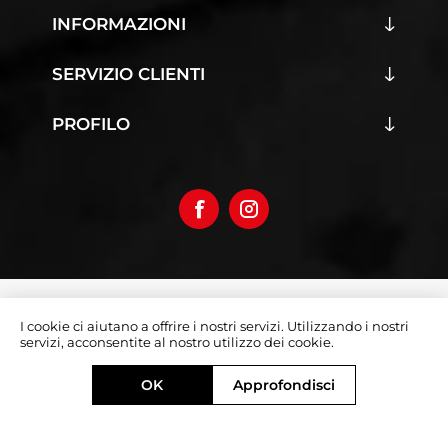
INFORMAZIONI
SERVIZIO CLIENTI
PROFILO
Copyright © 2026 Iumoto S.r.l.
I cookie ci aiutano a offrire i nostri servizi. Utilizzando i nostri
Partita Iva 03019070642
servizi, acconsentite al nostro utilizzo dei cookie.
Designed by
e-direct.it
OK
Approfondisci
Powered by
nopCommerce