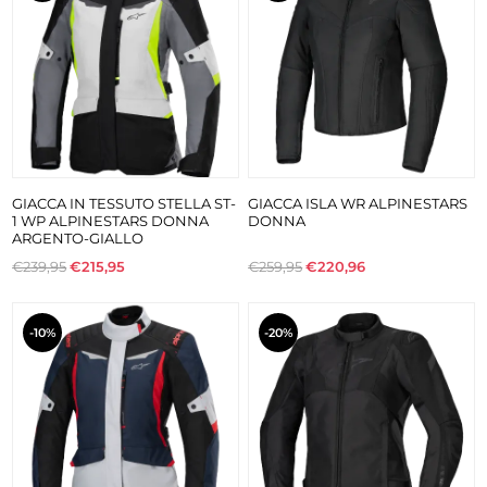
GIACCA IN TESSUTO STELLA ST-
GIACCA ISLA WR ALPINESTARS
1 WP ALPINESTARS DONNA
DONNA
ARGENTO-GIALLO
€239,95
€215,95
€259,95
€220,96
-10%
-20%