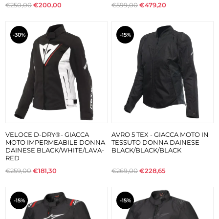
€250,00
€200,00
€599,00
€479,20
-30%
-15%
VELOCE D-DRY®- GIACCA
AVRO 5 TEX - GIACCA MOTO IN
MOTO IMPERMEABILE DONNA
TESSUTO DONNA DAINESE
DAINESE BLACK/WHITE/LAVA-
BLACK/BLACK/BLACK
RED
€259,00
€181,30
€269,00
€228,65
-15%
-15%