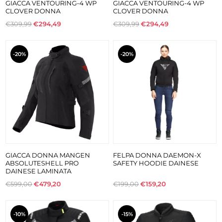
GIACCA VENTOURING-4 WP
GIACCA VENTOURING-4 WP
CLOVER DONNA
CLOVER DONNA
€309,99
€294,49
€309,99
€294,49
-20%
-20%
GIACCA DONNA MANGEN
FELPA DONNA DAEMON-X
ABSOLUTESHELL PRO
SAFETY HOODIE DAINESE
DAINESE LAMINATA
€599,00
€479,20
€199,00
€159,20
-10%
-15%