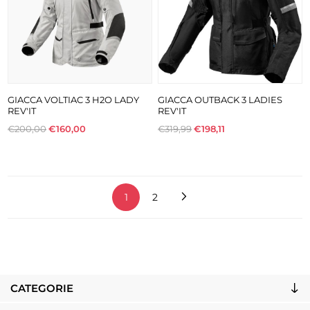
GIACCA VOLTIAC 3 H2O LADY
GIACCA OUTBACK 3 LADIES
REV'IT
REV'IT
€200,00
€160,00
€319,99
€198,11
1
2
CATEGORIE