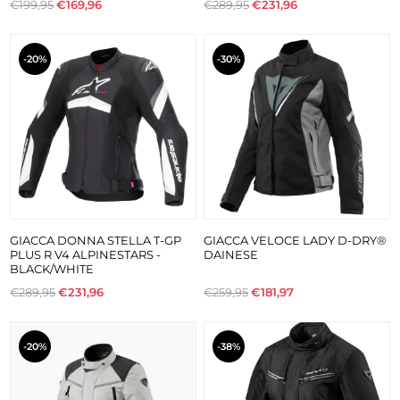
€199,95
€169,96
€289,95
€231,96
-20%
-30%
GIACCA DONNA STELLA T-GP
GIACCA VELOCE LADY D-DRY®
PLUS R V4 ALPINESTARS -
DAINESE
BLACK/WHITE
€289,95
€231,96
€259,95
€181,97
-20%
-38%