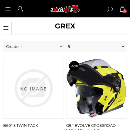
0
GREX
-50%
B601 S TWIN PACK
G9.1 EVOLVE CROSSROAD
GREX MODULARE