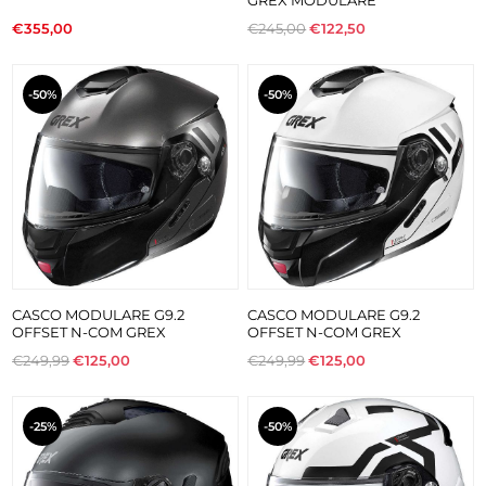
€355,00
€245,00
€122,50
-50%
-50%
CASCO MODULARE G9.2
CASCO MODULARE G9.2
OFFSET N-COM GREX
OFFSET N-COM GREX
€249,99
€125,00
€249,99
€125,00
-25%
-50%