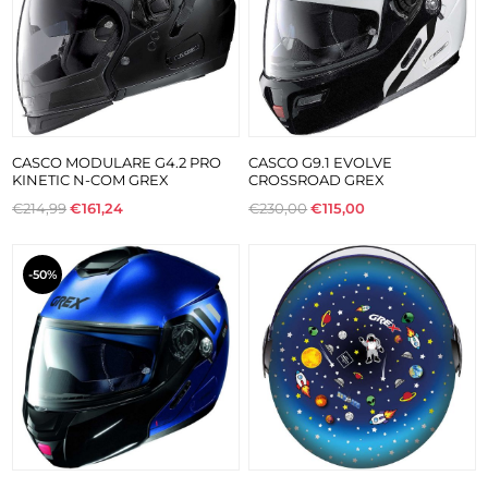
CASCO MODULARE G4.2 PRO
CASCO G9.1 EVOLVE
KINETIC N-COM GREX
CROSSROAD GREX
€214,99
€161,24
€230,00
€115,00
-50%