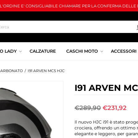
LL'ORDINE E' CONSIGLIABILE CHIAMARE PER LA CONFERMA DELLE D
O LADY
CALZATURE
CASCHI MOTO
ACCESSORI
CARBONATO
/
I91 ARVEN MC5 HJC
I91 ARVEN MC
€289,90
€231,92
Il nuovo HJC i91 è stato prog
crociera, offrendo un ottimo m
elegante e leggero, per garant