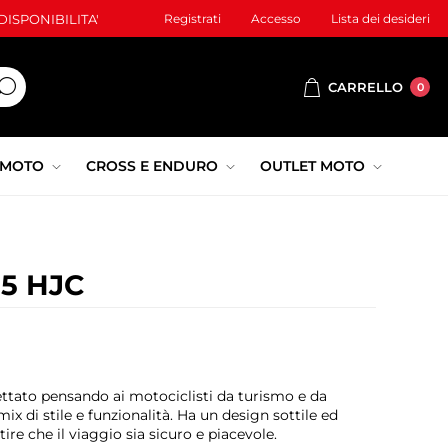
ISPONIBILITA'
Registrati
Accesso
Lista dei desideri
CARRELLO
0
 MOTO
CROSS E ENDURO
OUTLET MOTO
5 HJC
ettato pensando ai motociclisti da turismo e da
ix di stile e funzionalità. Ha un design sottile ed
ire che il viaggio sia sicuro e piacevole.