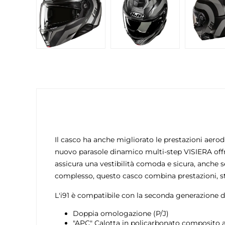
Il casco ha anche migliorato le prestazioni aerod
nuovo parasole dinamico multi-step VISIERA offre 
assicura una vestibilità comoda e sicura, anche se 
complesso, questo casco combina prestazioni, sti
L'i91 è compatibile con la seconda generazione
Doppia omologazione (P/J)
"APC" Calotta in policarbonato composito av