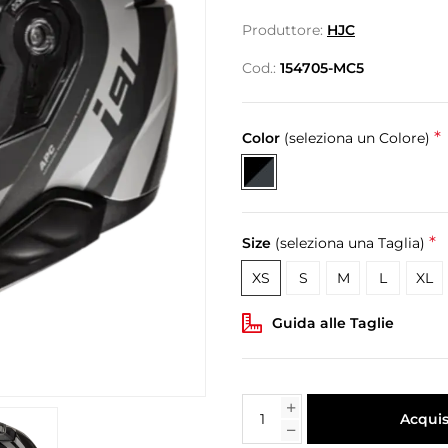
Produttore:
HJC
Cod.:
154705-MC5
*
Color
(seleziona un Colore)
*
Size
(seleziona una Taglia)
XS
S
M
L
XL
Guida alle Taglie
Acquis