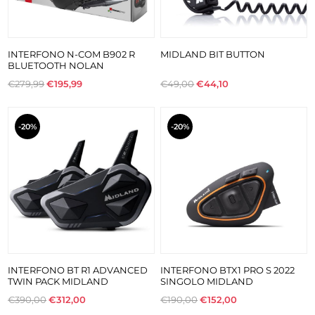
INTERFONO N-COM B902 R
MIDLAND BIT BUTTON
BLUETOOTH NOLAN
€279,99
€195,99
€49,00
€44,10
-20%
-20%
INTERFONO BT R1 ADVANCED
INTERFONO BTX1 PRO S 2022
TWIN PACK MIDLAND
SINGOLO MIDLAND
€390,00
€312,00
€190,00
€152,00