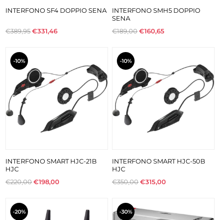
INTERFONO SF4 DOPPIO SENA
INTERFONO SMH5 DOPPIO
SENA
€389,95
€331,46
€189,00
€160,65
-10%
-10%
INTERFONO SMART HJC-21B
INTERFONO SMART HJC-50B
HJC
HJC
€220,00
€198,00
€350,00
€315,00
-20%
-30%