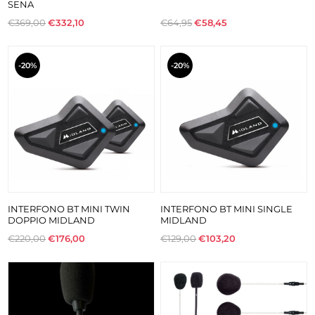
SENA
€369,00
€332,10
€64,95
€58,45
-20%
-20%
INTERFONO BT MINI TWIN
INTERFONO BT MINI SINGLE
DOPPIO MIDLAND
MIDLAND
€220,00
€176,00
€129,00
€103,20