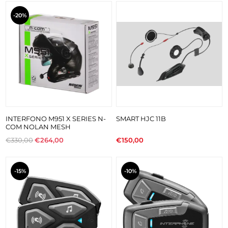
-20%
INTERFONO M951 X SERIES N-
SMART HJC 11B
COM NOLAN MESH
€330,00
€264,00
€150,00
-15%
-10%