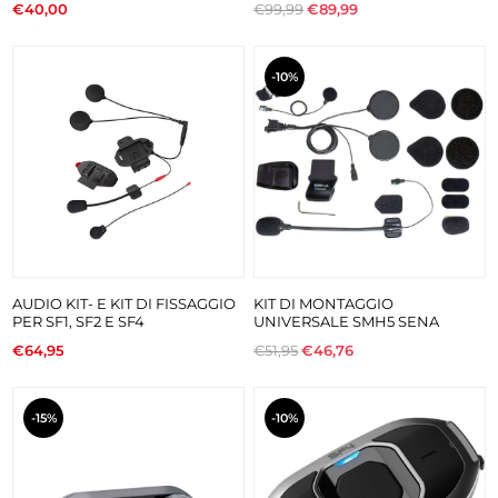
€40,00
€99,99
€89,99
-10%
AUDIO KIT- E KIT DI FISSAGGIO
KIT DI MONTAGGIO
PER SF1, SF2 E SF4
UNIVERSALE SMH5 SENA
€64,95
€51,95
€46,76
-15%
-10%