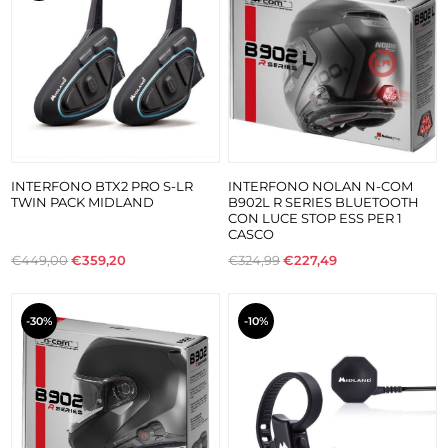
INTERFONO BTX2 PRO S-LR
INTERFONO NOLAN N-COM
TWIN PACK MIDLAND
B902L R SERIES BLUETOOTH
CON LUCE STOP ESS PER 1
CASCO
€449,00
€359,20
€324,99
€227,49
-30%
-10%