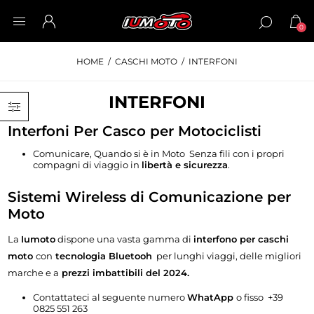
0
HOME
/
CASCHI MOTO
/
INTERFONI
INTERFONI
Interfoni Per Casco per Motociclisti
Comunicare, Quando si è in Moto Senza fili con i propri
compagni di viaggio in
libertà e sicurezza
.
Sistemi Wireless di Comunicazione per
Moto
La
Iumoto
dispone una vasta gamma di
interfono per caschi
moto
con
tecnologia Bluetooh
per lunghi viaggi, delle migliori
marche e a
prezzi imbattibili del 2024.
Contattateci al seguente numero
WhatApp
o fisso
+39
0825 551 263