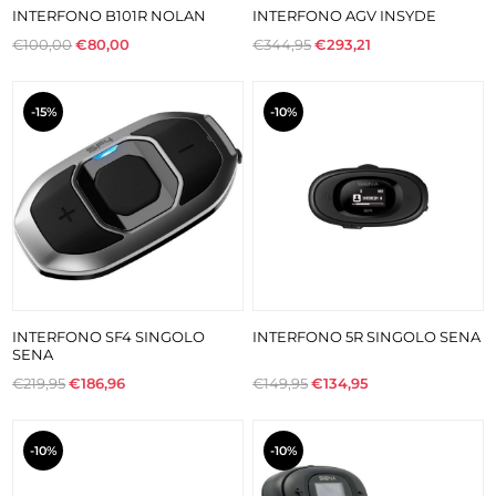
INTERFONO B101R NOLAN
INTERFONO AGV INSYDE
€100,00
€80,00
€344,95
€293,21
-15%
-10%
INTERFONO SF4 SINGOLO
INTERFONO 5R SINGOLO SENA
SENA
€219,95
€186,96
€149,95
€134,95
-10%
-10%