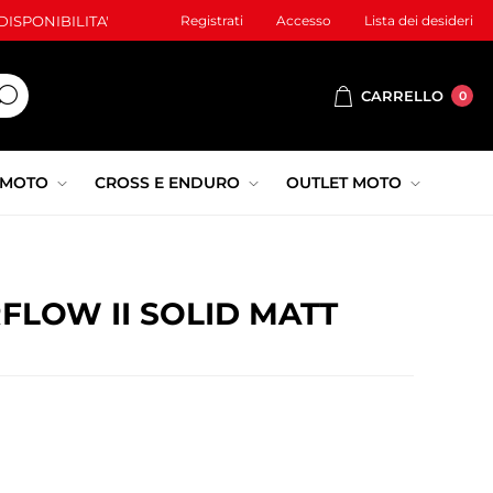
ISPONIBILITA'
Registrati
Accesso
Lista dei desideri
CARRELLO
0
 MOTO
CROSS E ENDURO
OUTLET MOTO
RFLOW II SOLID MATT