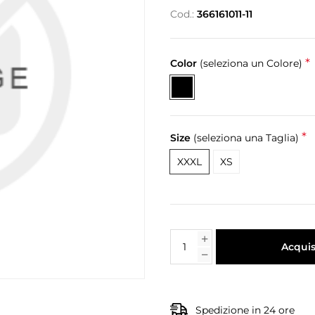
Cod.:
366161011-11
*
Color
(seleziona un Colore)
*
Size
(seleziona una Taglia)
XXXL
XS
Acquis
Spedizione in 24 ore