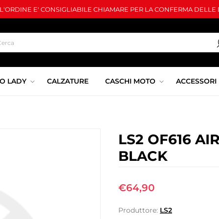
LL'ORDINE E' CONSIGLIABILE CHIAMARE PER LA CONFERMA DELLE D
O LADY
CALZATURE
CASCHI MOTO
ACCESSORI
LS2 OF616 AI
BLACK
€64,90
Produttore:
LS2