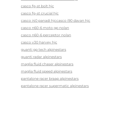
casco fg-st bolt hjc
casco fg-st crucial hjc
casco i40 panadi hjc
casco i90 davan hjc
casco n60-6 moto gp nolan
casco n60-6 perceptor nolan
casco v30 harvey hjc
guanti gp tech alpinestars
guanti radar alpinestars
maglia fluid chaser alpinestars
maglia fluid speed alpinestars
pantalone racer braap alpinestars
pantalone racer supermatic alpinestars