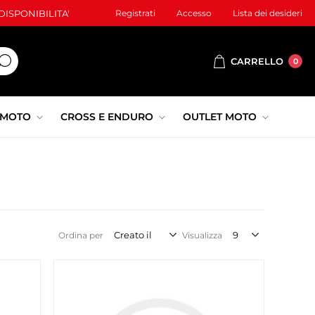
ISPONIBILITA'
Registrati
Accesso
Lista dei desideri
CARRELLO
0
 MOTO
CROSS E ENDURO
OUTLET MOTO
Ordina per
Visualizza