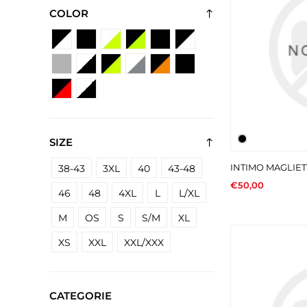
COLOR
SIZE
INTIMO MAGLIE
38-43
3XL
40
43-48
€50,00
46
48
4XL
L
L/XL
M
OS
S
S/M
XL
XS
XXL
XXL/XXX
CATEGORIE