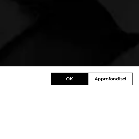
OK
Approfondisci
Designed by
e-direct.it
Powered by
nopCommerce