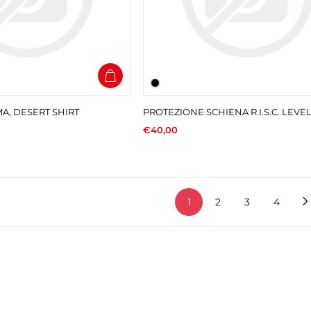
MA, DESERT SHIRT
PROTEZIONE SCHIENA R.I.S.C. LEVE
€40,00
1
2
3
4