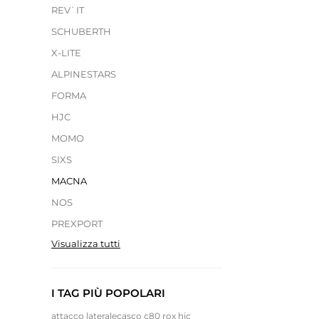
REV`IT
SCHUBERTH
X-LITE
ALPINESTARS
FORMA
HJC
MOMO
SIXS
MACNA
NOS
PREXPORT
Visualizza tutti
I TAG PIÙ POPOLARI
attacco laterale
casco c80 rox hjc