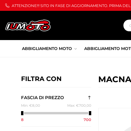
ATTENZIONE!!! SITO IN FASE DI AGGIORNAMENTO. PRIMA DE
ABBIGLIAMENTO MOTO
ABBIGLIAMENTO MOT
MACN
FILTRA CON
FASCIA DI PREZZO
Min:
€8,00
Max:
€700,00
8
700