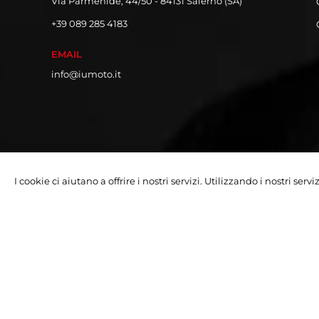
Via Parmenide, 44/50 - 84131 Salerno (SA)
+39 089 285 4183
EMAIL
info@iumoto.it
I cookie ci aiutano a offrire i nostri servizi. Utilizzando i nostri serv
Copyright © 2026 Iumoto S.r.l.
Partita Iva 03019070642