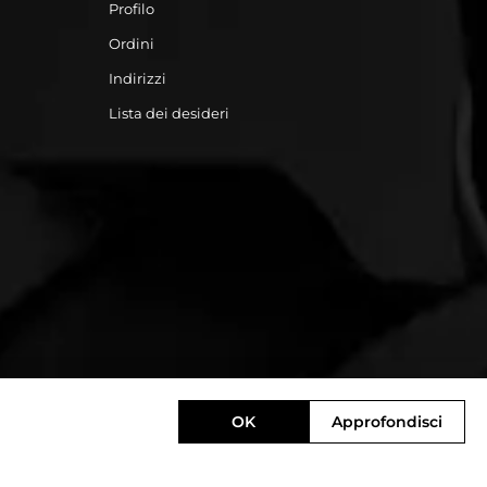
Profilo
Ordini
Indirizzi
Lista dei desideri
OK
Approfondisci
Designed by
e-direct.it
Powered by
nopCommerce