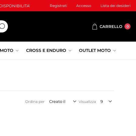
ISPONIBILITA'
Registrati
Accesso
Lista dei desideri
CARRELLO
0
 MOTO
CROSS E ENDURO
OUTLET MOTO
Ordina per
Visualizza