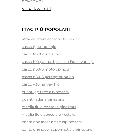
PREXPORT
Visualizza tutti
I TAG PIÙ POPOLARI
attacco laterale
casco c80 rox hjc
casco fg-st bolt hjc
casco fg-st crucial hjc
casco i40 panadi hjc
casco i90 davan hjc
casco n60-6 moto gp nolan
casco n60-6 perceptor nolan
casco v30 harvey hjc
guanti gp tech alpinestars
guanti radar alpinestars
maglia fluid chaser alpinestars
maglia fluid speed alpinestars
pantalone racer braap alpinestars
pantalone racer supermatic alpinestars