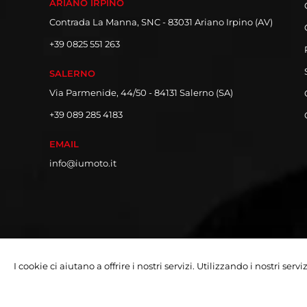
ARIANO IRPINO
Contrada La Manna, SNC - 83031 Ariano Irpino (AV)
+39 0825 551 263
SALERNO
Via Parmenide, 44/50 - 84131 Salerno (SA)
+39 089 285 4183
EMAIL
info@iumoto.it
I cookie ci aiutano a offrire i nostri servizi. Utilizzando i nostri serv
Copyright © 2026 Iumoto S.r.l.
Partita Iva 03019070642