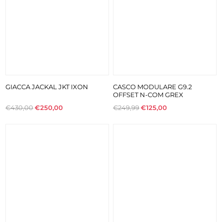
GIACCA JACKAL JKT IXON
CASCO MODULARE G9.2
OFFSET N-COM GREX
€430,00
€250,00
€249,99
€125,00