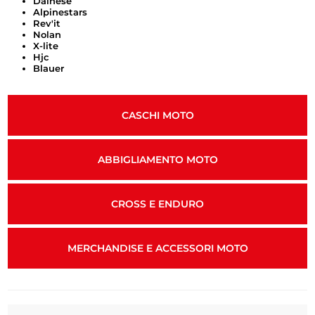
Dainese
Alpinestars
Rev'it
Nolan
X-lite
Hjc
Blauer
CASCHI MOTO
ABBIGLIAMENTO MOTO
CROSS E ENDURO
MERCHANDISE E ACCESSORI MOTO