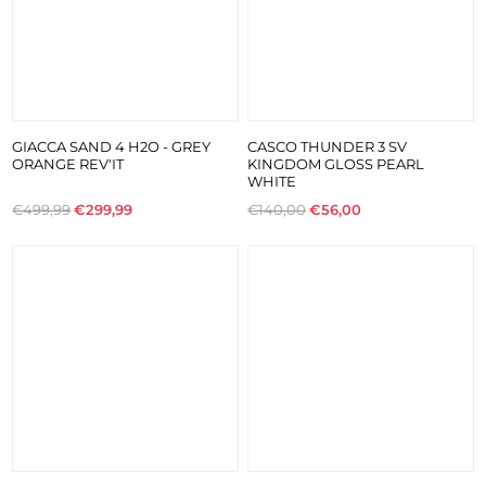
GIACCA SAND 4 H2O - GREY
CASCO THUNDER 3 SV
ORANGE REV'IT
KINGDOM GLOSS PEARL
WHITE
€499,99
€299,99
€140,00
€56,00