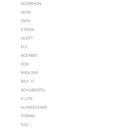
SCORPION
IXON
100%
ETHEN
SCOTT
FLY
ACERBIS
FOX
PROGRIP
REV`IT
SCHUBERTH
X-LITE
ALPINESTARS
FORMA
HJC