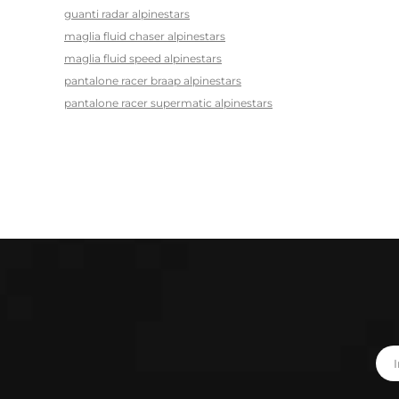
guanti radar alpinestars
maglia fluid chaser alpinestars
maglia fluid speed alpinestars
pantalone racer braap alpinestars
pantalone racer supermatic alpinestars