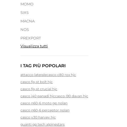
MOMO
SIXS
MACNA
NOS
PREXPORT
Visualizza tutti
I TAG PIÙ POPOLARI
attacco laterale
casco c80 rox hjc
casco fg-st bolt hjc
casco fg-st crucial hjc
casco i40 panadi hjc
casco i90 davan hjc
casco n60-6 moto gp nolan
casco n60-6 perceptor nolan
casco v30 harvey hjc
guanti gp tech alpinestars