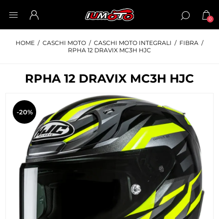
0
HOME
/
CASCHI MOTO
/
CASCHI MOTO INTEGRALI
/
FIBRA
/
RPHA 12 DRAVIX MC3H HJC
RPHA 12 DRAVIX MC3H HJC
-20%