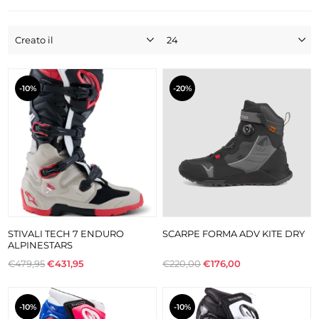
-10%
-20%
STIVALI TECH 7 ENDURO
SCARPE FORMA ADV KITE DRY
ALPINESTARS
€479,95
€431,95
€220,00
€176,00
-10%
-10%