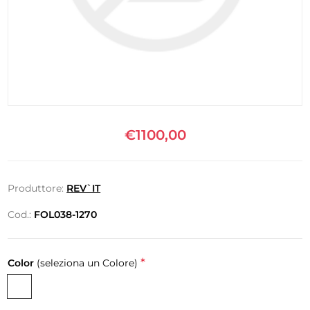
€1100,00
Produttore:
REV`IT
Cod.:
FOL038-1270
*
Color
(seleziona un Colore)